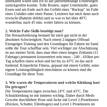
unbekannt waren und ich so auf jahrzehntelange Erfahrungen
zurückgreifen konnte. Tolle Routen, super Unterkünfte, gutes
Essen und am Ende auch das Gefühl eines "Backup" im Falle
eines Unfalles oder einer Panne. Letzteres hat mich dann auch
erwischt (Batterie defekt) und so war es bei über 40°C
wunderbar, nach 45 min. weiter fahren zu können.
2. Welche Fahr-Skills benötigt man?
Die Herausforderung bestand für mich gar nicht in der
absoluten Schwierigkeit. Nach einem 2-tägigen Offroad
Einstgeiger-Training und den Grundlagen für Fahren im Sand
sollte die Tour schaffbar sein. Viel wichtiger zur Abschätzung
ist aus meiner Sicht, dass man über einen langen Zeitraum (11
Fahrtage) permanent konzentriert sein muss - 240 - 410km pro
Tag schaffen einen schon und bei bis zu 43°C ist das auch
fordernd. Körperliche Fitness, gepaart mit einem Gefühl, seine
eigene Leistungsfähigkeit einschätzen zu können sind die
Grundlage für diese Tour.
3. Wie waren die Temperaturen und welche Kleidung hast
Du getragen?
Die Temperaturen lagen zwischen 24°C und 43°C. Die
Schutzkleidung ist mir immens wichtig. Daher durch Mesh-
Gewebe durchlüftete Hose und Jacke mit Level 2-Protektoren
(Rücken, Schulter, Ellenbogen) und Level 1 Protektoren im