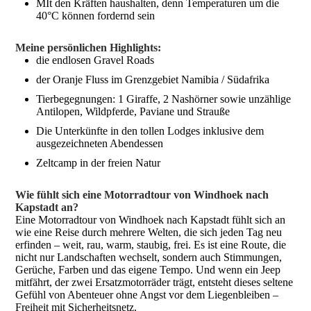
MIt den Kräften haushalten, denn Temperaturen um die
40°C können fordernd sein
Meine persönlichen Highlights:
die endlosen Gravel Roads
der Oranje Fluss im Grenzgebiet Namibia / Südafrika
Tierbegegnungen: 1 Giraffe, 2 Nashörner sowie unzählige
Antilopen, Wildpferde, Paviane und Strauße
Die Unterkünfte in den tollen Lodges inklusive dem
ausgezeichneten Abendessen
Zeltcamp in der freien Natur
Wie fühlt sich eine Motorradtour von Windhoek nach
Kapstadt an?
Eine Motorradtour von Windhoek nach Kapstadt fühlt sich an
wie eine Reise durch mehrere Welten, die sich jeden Tag neu
erfinden – weit, rau, warm, staubig, frei. Es ist eine Route, die
nicht nur Landschaften wechselt, sondern auch Stimmungen,
Gerüche, Farben und das eigene Tempo. Und wenn ein Jeep
mitfährt, der zwei Ersatzmotorräder trägt, entsteht dieses seltene
Gefühl von Abenteuer ohne Angst vor dem Liegenbleiben –
Freiheit mit Sicherheitsnetz.