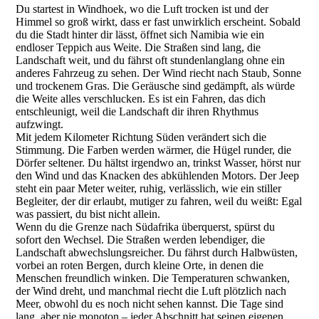
Du startest in Windhoek, wo die Luft trocken ist und der
Himmel so groß wirkt, dass er fast unwirklich erscheint. Sobald
du die Stadt hinter dir lässt, öffnet sich Namibia wie ein
endloser Teppich aus Weite. Die Straßen sind lang, die
Landschaft weit, und du fährst oft stundenlanglang ohne ein
anderes Fahrzeug zu sehen. Der Wind riecht nach Staub, Sonne
und trockenem Gras. Die Geräusche sind gedämpft, als würde
die Weite alles verschlucken. Es ist ein Fahren, das dich
entschleunigt, weil die Landschaft dir ihren Rhythmus
aufzwingt.
Mit jedem Kilometer Richtung Süden verändert sich die
Stimmung. Die Farben werden wärmer, die Hügel runder, die
Dörfer seltener. Du hältst irgendwo an, trinkst Wasser, hörst nur
den Wind und das Knacken des abkühlenden Motors. Der Jeep
steht ein paar Meter weiter, ruhig, verlässlich, wie ein stiller
Begleiter, der dir erlaubt, mutiger zu fahren, weil du weißt: Egal
was passiert, du bist nicht allein.
Wenn du die Grenze nach Südafrika überquerst, spürst du
sofort den Wechsel. Die Straßen werden lebendiger, die
Landschaft abwechslungsreicher. Du fährst durch Halbwüsten,
vorbei an roten Bergen, durch kleine Orte, in denen die
Menschen freundlich winken. Die Temperaturen schwanken,
der Wind dreht, und manchmal riecht die Luft plötzlich nach
Meer, obwohl du es noch nicht sehen kannst. Die Tage sind
lang, aber nie monoton – jeder Abschnitt hat seinen eigenen